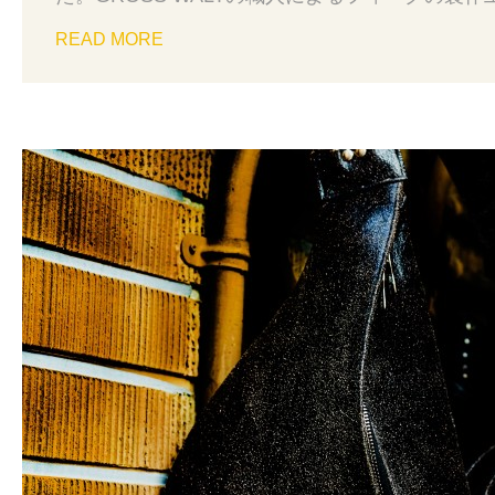
ただきました。GROSS WALTの技術と、鞄作
READ MORE
わりますと幸いです。是非、ご確認ください。過
Figue：雑誌 MEN’S Preciousに掲載BIG GAME
掲載RTB-1 Leather：雑誌 2ndに掲載