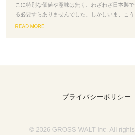
こに特別な価値や意味は無く、わざわざ日本製で
る必要すらありませんでした。しかしいま、こうして
JAPANであることを明示する事には、義務、で
READ MORE
識を持つようにしています。グロースヴァルトの
本国内の生産です。留め具や内張りの生地一つ一
すべてが日本国内で製造されたものです。
プライバシーポリシー
© 2026 GROSS WALT Inc. All rights