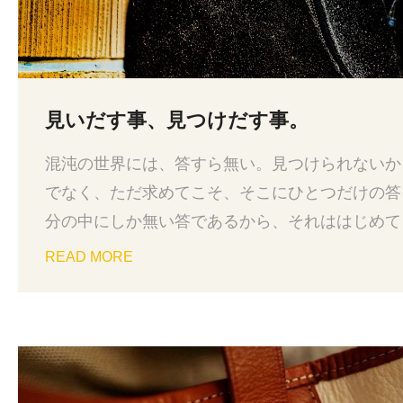
見いだす事、見つけだす事。
混沌の世界には、答すら無い。見つけられないか
でなく、ただ求めてこそ、そこにひとつだけの答
分の中にしか無い答であるから、それははじめて
る。いずれ生まれる、新しい「価値」価値観に支
READ MORE
そのものが見いだせなくなってしまった者には無
フィーグの「価値」は必要からではなく、必然か
く。ついにあたらしいフィーグの登場です。