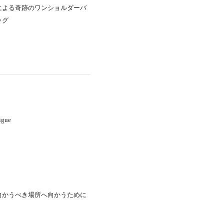
による奇跡のワンショルダーバ
ッグ
igue
向かうべき場所へ向かうために