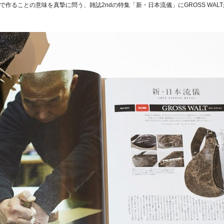
作ることの意味を真摯に問う、雑誌2ndの特集「新・日本流儀」にGROSS WAL